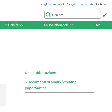
english
español
français
português
italiano
Siti dell’ESS
Le soluzioni dell’ESS
Tesi
Una pubblicazione
3 Documenti di analisi/working
papers/articoli