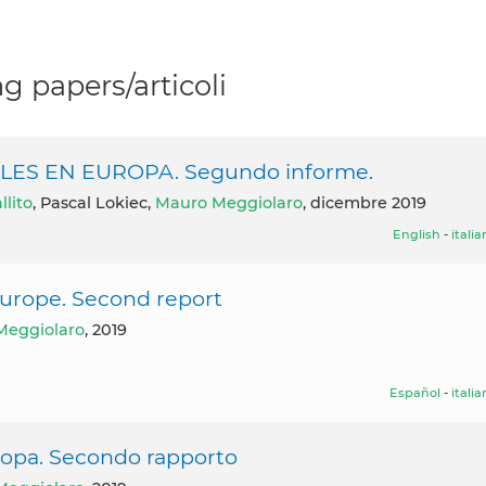
g papers/articoli
BLES EN EUROPA. Segundo informe.
lito
, Pascal Lokiec,
Mauro Meggiolaro
, dicembre 2019
English
-
itali
 Europe. Second report
Meggiolaro
, 2019
Español
-
itali
uropa. Secondo rapporto