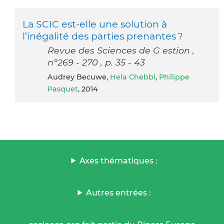
La SCIC est-elle une solution à
l’inégalité des parties prenantes ?
Revue des Sciences de G estion ,
n°269 - 270 , p. 35 - 43
Audrey Becuwe,
Hela Chebbi
,
Philippe
Pasquet
, 2014
Axes thématiques :
Autres entrées :