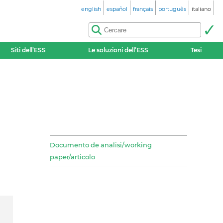
english
español
français
português
italiano
Siti dell’ESS
Le soluzioni dell’ESS
Tesi
Documento de analisi/working
paper/articolo