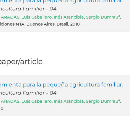
mienta para la pequeña agricultura familiar.
icultura Familiar - 04
a ARADAS
,
Luis Caballero
,
Inés Arancibia
,
Sergio Dumrauf
,
dicionesINTA, Buenos Aires, Brasil, 2010
per/article
mienta para la pequeña agricultura familiar.
icultura Familiar - 04
a ARADAS
,
Luis Caballero
,
Inés Arancibia
,
Sergio Dumrauf
,
10