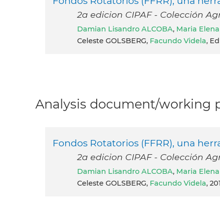
Fondos Rotatorios (FFRR), una herra
2a edicion CIPAF - Colección Agr
Damian Lisandro ALCOBA
,
Maria Elen
Celeste GOLSBERG,
Facundo Videla
, E
Analysis document/working pa
Fondos Rotatorios (FFRR), una herra
2a edicion CIPAF - Colección Agr
Damian Lisandro ALCOBA
,
Maria Elen
Celeste GOLSBERG,
Facundo Videla
, 20