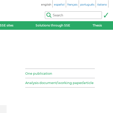
english
español
français
português
italiano
SSE sites
Solutions through SSE
Thesis
One publication
Analysis document/working paper/article