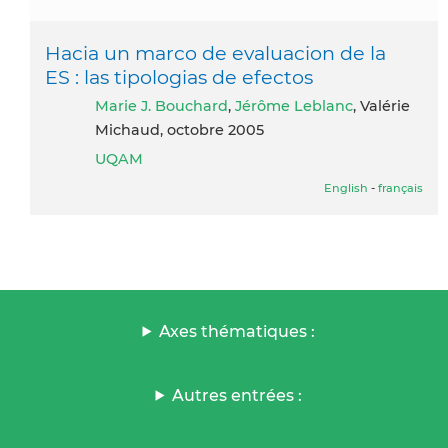
Hacia un marco de evaluacion de la
ES : las tipologias de efectos
Marie J. Bouchard
,
Jérôme Leblanc
, Valérie
Michaud, octobre 2005
UQAM
English
-
français
Axes thématiques :
Autres entrées :