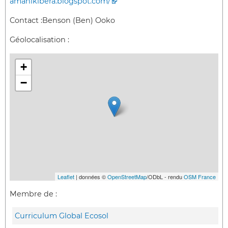
amanikibera.blogspot.com/
Contact :
Benson (Ben) Ooko
Géolocalisation :
+
−
Leaflet
| données ©
OpenStreetMap
/ODbL - rendu
OSM France
Membre de :
Curriculum Global Ecosol