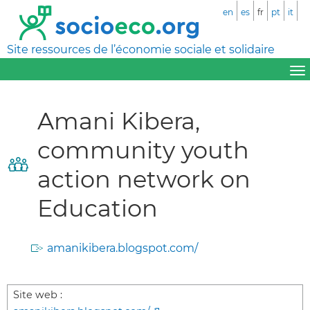
en
es
fr
pt
it
Site ressources de l’économie sociale et solidaire
Amani Kibera,
community youth
action network on
Education
amanikibera.blogspot.com/
Site web :