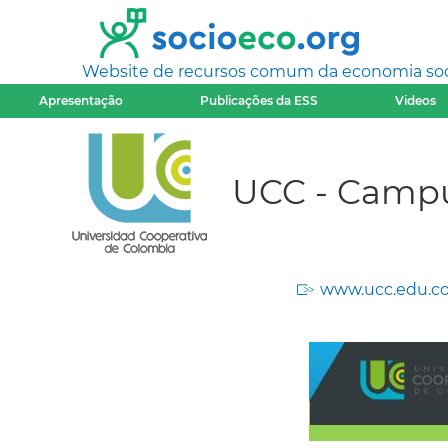
Website de recursos comum da economia socia
Apresentação
Publicações da ESS
Videos
UCC - Campu
www.ucc.edu.co/