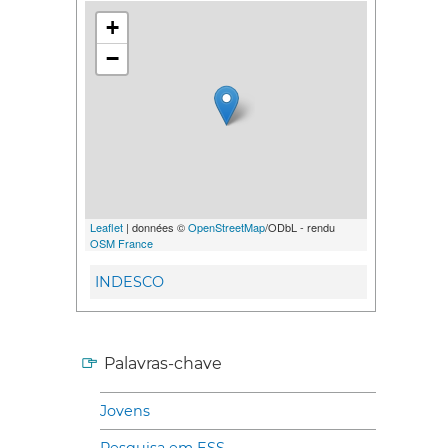
+
−
Leaflet
| données ©
OpenStreetMap
/ODbL - rendu
OSM France
INDESCO
Palavras-chave
Jovens