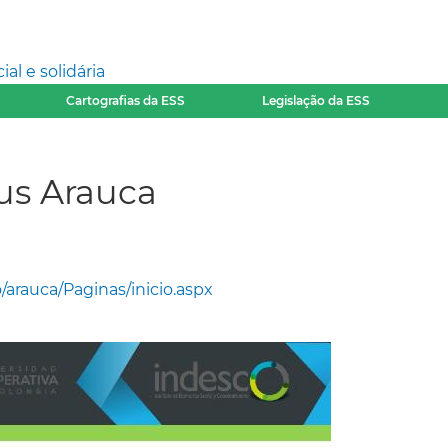
l e solidária
Cartografias da ESS
Legislação da ESS
s Arauca
arauca/Paginas/inicio.aspx