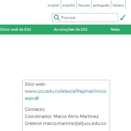
english
español
français
português
italiano
Sitios web da ESS
As soluções da ESS
Teses
Sitio web:
www.ucc.edu.co/arauca/Paginas/inicio.
aspx
Contacto:
Coordinador: Marco Alirio Martinez
Graterol marco.martinez[at]ucc.edu.co