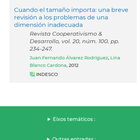
Cuando el tamaño importa: una breve
revisión a los problemas de una
dimensión inadecuada
Revista Cooperativismo &
Desarrollo, vol. 20, núm. 100, pp.
234-247.
Juan Fernando Álvarez Rodríguez
,
Lina
Blanco Cardona
, 2012
INDESCO
Eixos temáticos :
Outras entradas :