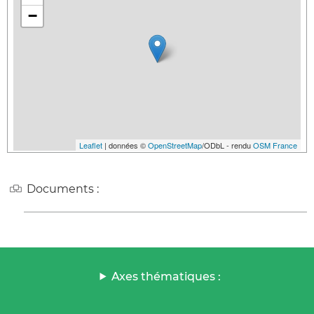
−
Leaflet
| données ©
OpenStreetMap
/ODbL - rendu
OSM France
Documents :
Axes thématiques :