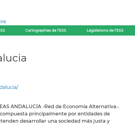
ire
ESS
Cartographies de l’ESS
Législations de l’ESS
lucia
dalucia/
ye REAS ANDALUCÍA -Red de Economía Alternativa-.
vo compuesta principalmente por entidades de
tenden desarrollar una sociedad más justa y