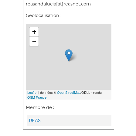
reasandalucia[at]reasnet.com
Géolocalisation :
+
−
Leaflet
| données ©
OpenStreetMap
/ODbL - rendu
OSM France
Membre de :
REAS