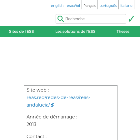
english
español
français
português
italiano
Sites de l’ESS
Les solutions de l’ESS
Thèses
Site web :
reas.red/redes-de-reas/reas-
andalucia/
Année de démarrage :
2013
Contact :