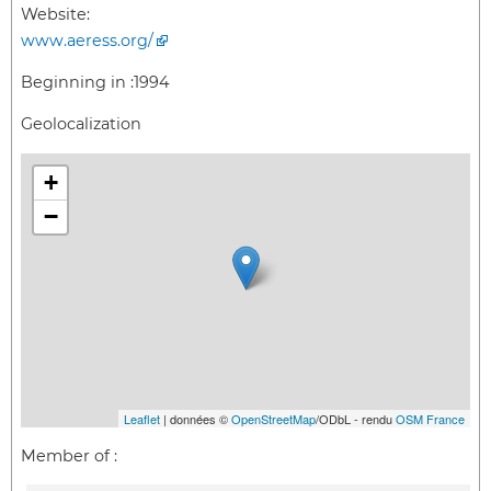
Website:
www.aeress.org/
Beginning in :
1994
Geolocalization
+
−
Leaflet
| données ©
OpenStreetMap
/ODbL - rendu
OSM France
Member of :