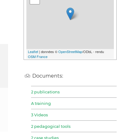
Leaflet
| données ©
OpenStreetMap
/ODbL - rendu
OSM France
Documents:
2 publications
A training
3 Videos
2 pedagogical tools
2 case studies