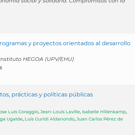
conomía social y solidaria. Compromisos con la
 programas y proyectos orientados al desarrollo
 Instituto HEGOA (UPV/EHU)
16
s, prácticas y políticas públicas
ose Luis Coraggio
,
Jean-Louis Laville
,
Isabelle Hillenkamp
,
ega Ugalde
,
Luis Guridi Aldanondo
,
Juan Carlos Pérez de