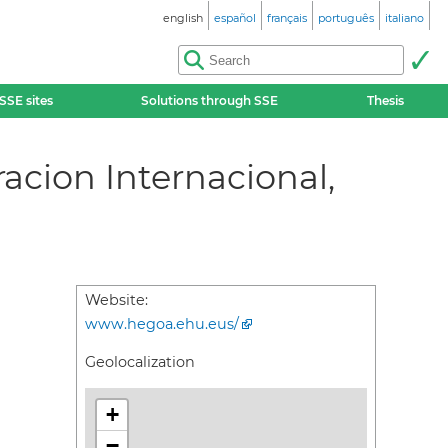
english
español
français
português
italiano
SSE sites
Solutions through SSE
Thesis
racion Internacional,
Website:
www.hegoa.ehu.eus/
Geolocalization
+
−