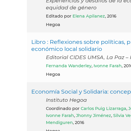
Experiencias y desafíos de la e
equidad de género
Editado por
Elena Apilanez
, 2016
Hegoa
Libro : Reflexiones sobre políticas,
económico local solidario
Editorial CIDES UMSA, La Paz –
Fernanda Wanderley
,
Ivonne Farah
, 20
Hegoa
Economía Social y Solidaria: concepto
Instituto Hegoa
Coordinado por
Carlos Puig Lizarraga
,
J
Ivonne Farah
,
Jhonny Jiménez
,
Silvia V
Mendiguren
, 2016
Hegoa