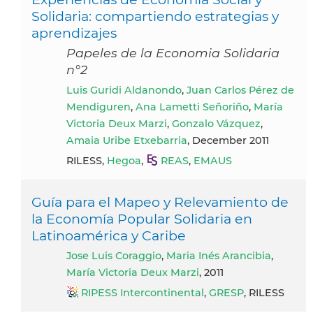
Solidaria: compartiendo estrategias y
aprendizajes
Papeles de la Economia Solidaria
n°2
Luis Guridi Aldanondo
,
Juan Carlos Pérez de
Mendiguren
,
Ana Lametti Señoriño
,
María
Victoria Deux Marzi
,
Gonzalo Vázquez
,
Amaia Uribe Etxebarria
, December 2011
RILESS,
Hegoa
,
REAS
,
EMAUS
Guía para el Mapeo y Relevamiento de
la Economía Popular Solidaria en
Latinoamérica y Caribe
Jose Luis Coraggio
,
Maria Inés Arancibia
,
María Victoria Deux Marzi
, 2011
RIPESS Intercontinental
,
GRESP
, RILESS