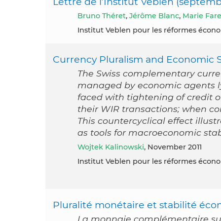
Lettre de l’Institut Veblen (septemb
Bruno Théret
,
Jérôme Blanc
,
Marie Far
Institut Veblen pour les réformes éco
Currency Pluralism and Economic St
The Swiss complementary curren
managed by economic agents ly
faced with tightening of credit o
their WIR transactions; when con
This countercyclical effect illust
as tools for macroeconomic stabi
Wojtek Kalinowski
, November 2011
Institut Veblen pour les réformes éco
Pluralité monétaire et stabilité éco
La monnaie complémentaire suis