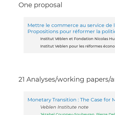
One proposal
Mettre le commerce au service de la 
Propositions pour réformer la pol
Institut Véblen et Fondation Nicolas Hu
Institut Veblen pour les réformes éco
21 Analyses/working papers/ar
Monetary Transition : The Case fo
Veblen Institute note
Jézabel Couppey-Soubeyran
,
Pierre De