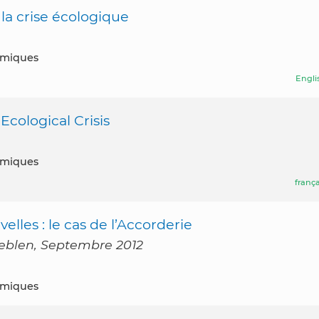
 la crise écologique
nomiques
Engli
Ecological Crisis
nomiques
frança
elles : le cas de l’Accorderie
t Veblen, Septembre 2012
nomiques