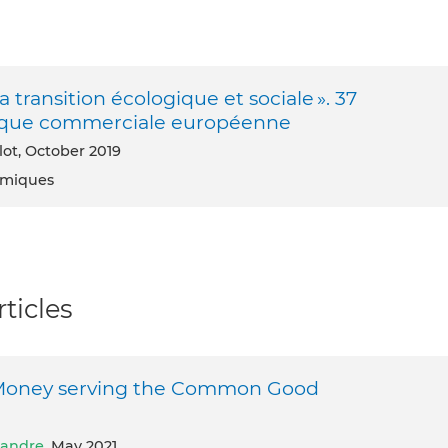
transition écologique et sociale ». 37
itique commerciale européenne
lot, October 2019
nomiques
ticles
r Money serving the Common Good
landre
, May 2021