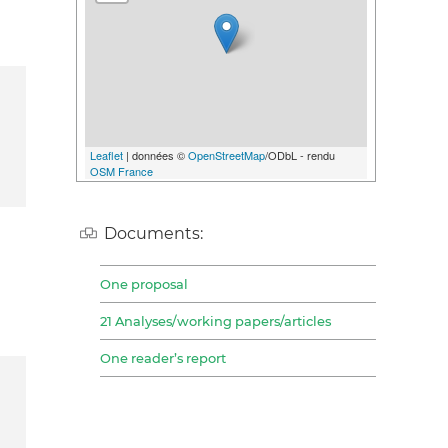
Leaflet
| données ©
OpenStreetMap
/ODbL - rendu
OSM France
Documents:
One proposal
21 Analyses/working papers/articles
One reader’s report