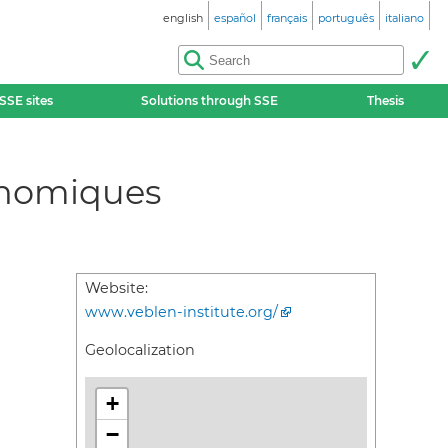
english
español
français
português
italiano
SSE sites
Solutions through SSE
Thesis
conomiques
Website:
www.veblen-institute.org/
Geolocalization
+
−