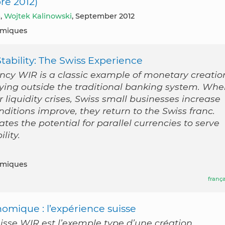
re 2012)
e
,
Wojtek Kalinowski
, September 2012
nomiques
ability: The Swiss Experience
cy WIR is a classic example of monetary creatio
ing outside the traditional banking system. Wh
r liquidity crises, Swiss small businesses increase
ditions improve, they return to the Swiss franc.
rates the potential for parallel currencies to serve
lity.
nomiques
frança
nomique : l’expérience suisse
se WIR est l’exemple type d’une création