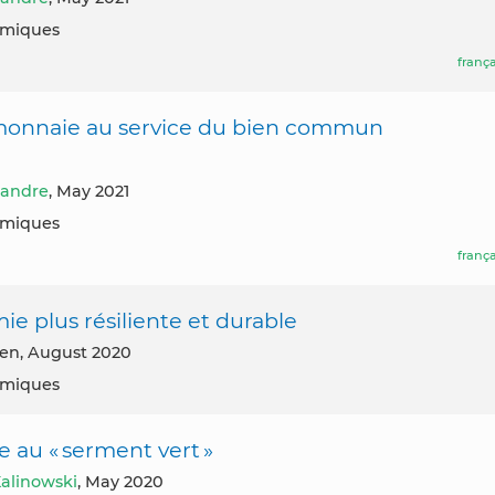
nomiques
frança
 monnaie au service du bien commun
landre
, May 2021
nomiques
frança
e plus résiliente et durable
blen, August 2020
nomiques
e au « serment vert »
alinowski
, May 2020