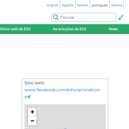
english
español
français
português
italiano
Sitios web da ESS
As soluções da ESS
Teses
Sitio web:
www.facebook.com/educacionalcon
a
+
−