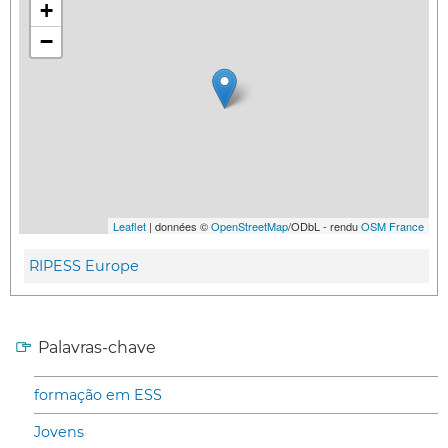
+
−
Leaflet
| données ©
OpenStreetMap
/ODbL - rendu
OSM France
RIPESS Europe
Palavras-chave
formação em ESS
Jovens