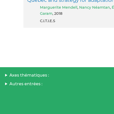
Marguerite Mendell
,
Nancy Néamtan
,
É
Garam
, 2018
C.I.T.I.E.S
Axes thématiques :
Autres entrées :