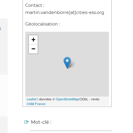
Contact :
martin.vandenborre[at]cities-ess.org
Géolocalisation :
s
+
−
Leaflet
| données ©
OpenStreetMap
/ODbL - rendu
OSM France
Mot-clé :