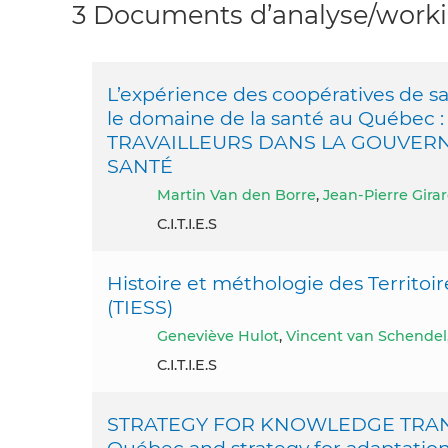
3 Documents d’analyse/workin
L’expérience des coopératives de s
le domaine de la santé au Québe
TRAVAILLEURS DANS LA GOUVERN
SANTÉ
Martin Van den Borre
,
Jean-Pierre Gira
C.I.T.I.E.S
Histoire et méthologie des Territoi
(TIESS)
Geneviève Hulot
,
Vincent van Schendel
C.I.T.I.E.S
STRATEGY FOR KNOWLEDGE TRANSF
Québec and strategy for adaptation