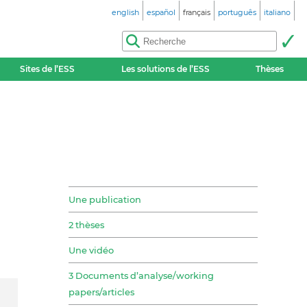
english
español
français
português
italiano
Sites de l’ESS
Les solutions de l’ESS
Thèses
Une publication
2 thèses
Une vidéo
3 Documents d’analyse/working
papers/articles