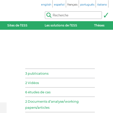
english
español
français
português
italiano
Sites de l’ESS
Les solutions de l’ESS
Thèses
3 publications
2 Vidéos
6 études de cas
2 Documents d’analyse/working
papers/articles