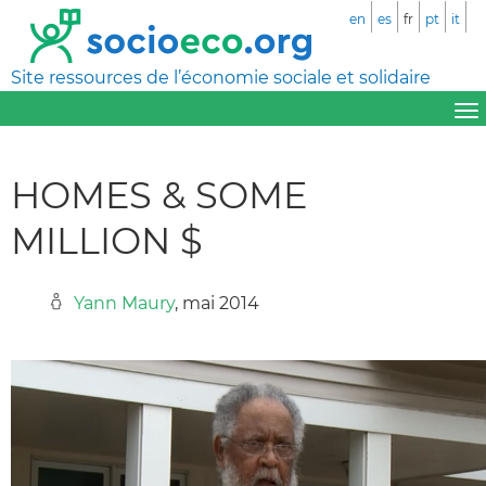
en
es
fr
pt
it
Site ressources de l’économie sociale et solidaire
HOMES & SOME
MILLION $
Yann Maury
, mai 2014