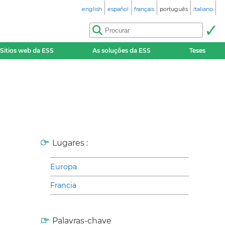
english
español
français
português
italiano
Sitios web da ESS
As soluções da ESS
Teses
Lugares :
Europa
Francia
Palavras-chave