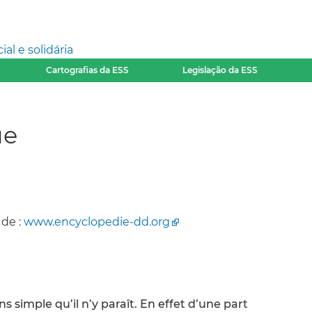
l e solidária
Cartografias da ESS
Legislação da ESS
ue
 de :
www.encyclopedie-dd.org
ns simple qu’il n’y paraît. En effet d’une part