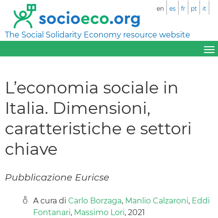
en
es
fr
pt
it
The Social Solidarity Economy resource website
L’economia sociale in
Italia. Dimensioni,
caratteristiche e settori
chiave
Pubblicazione Euricse
A cura di
Carlo Borzaga
,
Manlio Calzaroni
,
Eddi
Fontanari
,
Massimo Lori
, 2021