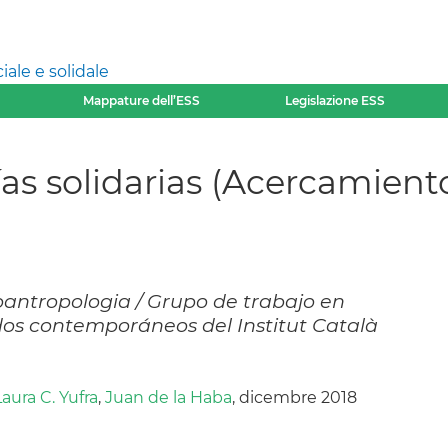
ale e solidale
Mappature dell’ESS
Legislazione ESS
s solidarias (Acercamiento
oantropologia / Grupo de trabajo en
os contemporáneos del Institut Català
Laura C. Yufra
,
Juan de la Haba
, dicembre 2018