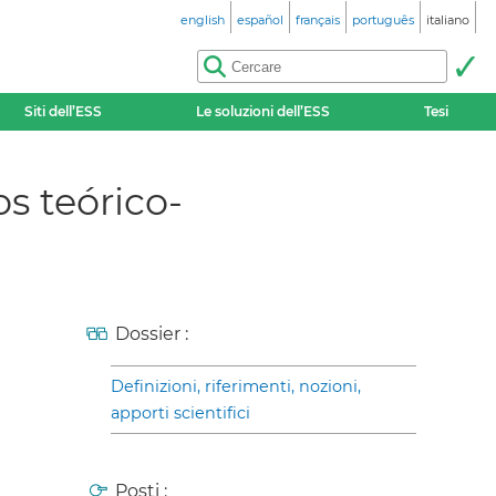
english
español
français
português
italiano
Siti dell’ESS
Le soluzioni dell’ESS
Tesi
s teórico-
Dossier :
Definizioni, riferimenti, nozioni,
apporti scientifici
Posti :