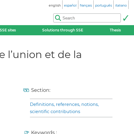
english
español
français
português
italiano
SSE sites
Solutions through SSE
Thesis
 l’union et de la
Section:
Definitions, references, notions,
scientific contributions
Keywords :