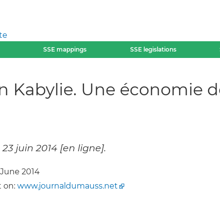
te
SSE mappings
SSE legislations
n Kabylie. Une économie de
 juin 2014 [en ligne].
, June 2014
 on:
www.journaldumauss.net