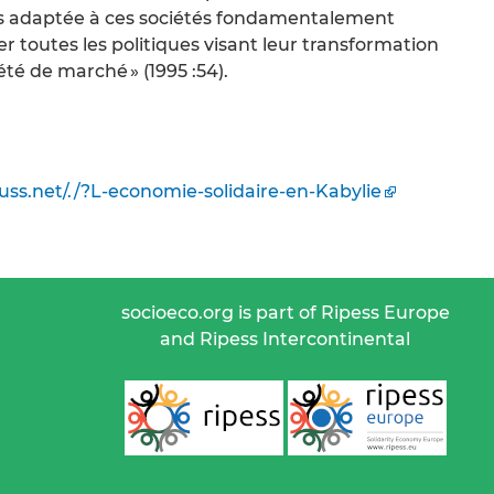
us adaptée à ces sociétés fondamentalement
 toutes les politiques visant leur transformation
été de marché » (1995 :54).
s.net/./?L-economie-solidaire-en-Kabylie
socioeco.org is part of Ripess Europe
and Ripess Intercontinental