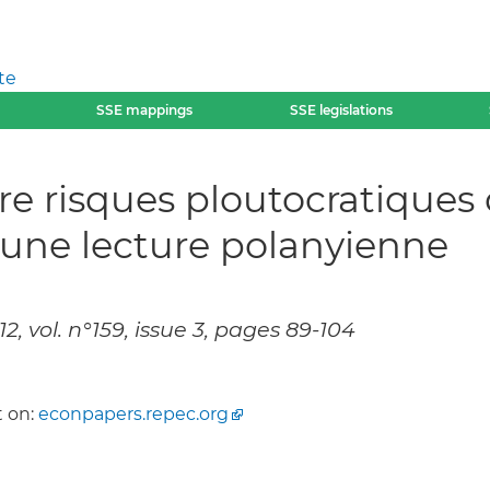
te
SSE mappings
SSE legislations
tre risques ploutocratiques
s: une lecture polanyienne
 vol. n°159, issue 3, pages 89-104
 on:
econpapers.repec.org