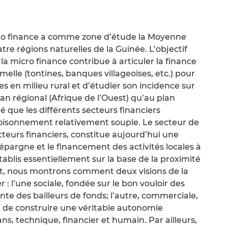
cro finance a comme zone d’étude la Moyenne
re régions naturelles de la Guinée. L’objectif
 la micro finance contribue à articuler la finance
melle (tontines, banques villageoises, etc.) pour
es en milieu rural et d’étudier son incidence sur
lan régional (Afrique de l’Ouest) qu’au plan
 que les différents secteurs financiers
oisonnement relativement souple. Le secteur de
ecteurs financiers, constitue aujourd’hui une
l’épargne et le financement des activités locales à
blis essentiellement sur la base de la proximité
ant, nous montrons comment deux visions de la
 : l’une sociale, fondée sur le bon vouloir des
e des bailleurs de fonds; l’autre, commerciale,
té de construire une véritable autonomie
lans, technique, financier et humain. Par ailleurs,