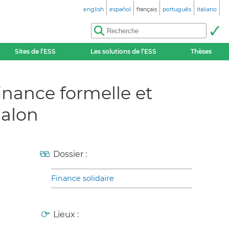
english
español
français
português
italiano
Sites de l’ESS
Les solutions de l’ESS
Thèses
finance formelle et
jalon
Dossier :
Finance solidaire
Lieux :