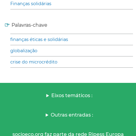
Finanças solidárias
Palavras-chave
finanças éticas e solidárias
globalização
crise do microcrédito
Eixos temáticos :
Outras entradas :
socioeco.org faz parte da rede Ripess Europa