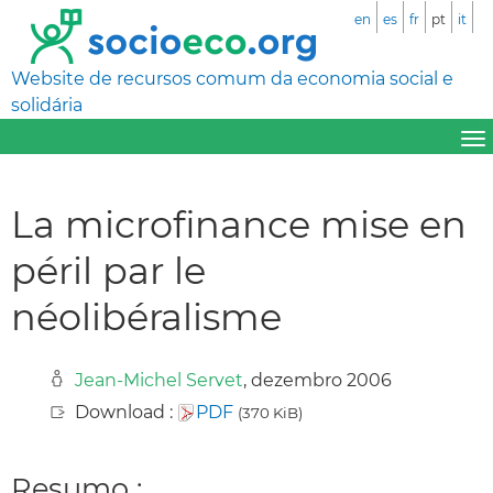
en
es
fr
pt
it
Website de recursos comum da economia social e
solidária
La microfinance mise en
péril par le
néolibéralisme
Jean-Michel Servet
, dezembro 2006
Download :
PDF
(370 KiB)
Resumo :