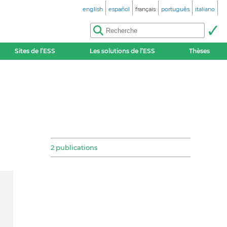
english
español
français
português
italiano
Sites de l’ESS
Les solutions de l’ESS
Thèses
2 publications