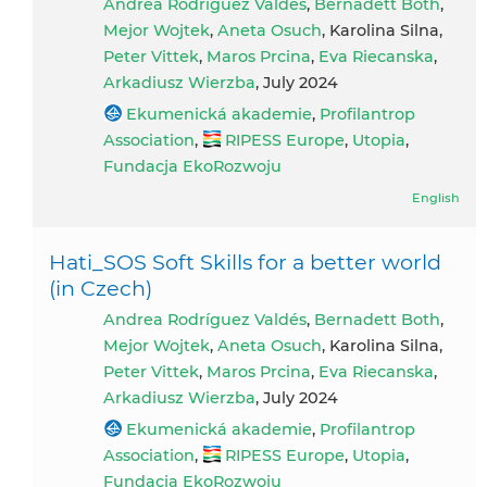
Andrea Rodríguez Valdés
,
Bernadett Both
,
Mejor Wojtek
,
Aneta Osuch
, Karolina Silna,
Peter Vittek
,
Maros Prcina
,
Eva Riecanska
,
Arkadiusz Wierzba
, July 2024
Ekumenická akademie
,
Profilantrop
Association
,
RIPESS Europe
,
Utopia
,
Fundacja EkoRozwoju
English
Hati_SOS Soft Skills for a better world
(in Czech)
Andrea Rodríguez Valdés
,
Bernadett Both
,
Mejor Wojtek
,
Aneta Osuch
, Karolina Silna,
Peter Vittek
,
Maros Prcina
,
Eva Riecanska
,
Arkadiusz Wierzba
, July 2024
Ekumenická akademie
,
Profilantrop
Association
,
RIPESS Europe
,
Utopia
,
Fundacja EkoRozwoju