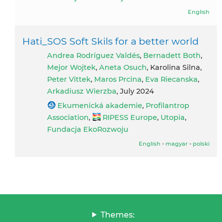
English
Hati_SOS Soft Skils for a better world
Andrea Rodríguez Valdés
,
Bernadett Both
,
Mejor Wojtek
,
Aneta Osuch
, Karolina Silna,
Peter Vittek
,
Maros Prcina
,
Eva Riecanska
,
Arkadiusz Wierzba
, July 2024
Ekumenická akademie
,
Profilantrop
Association
,
RIPESS Europe
,
Utopia
,
Fundacja EkoRozwoju
English
-
magyar
-
polski
Themes: