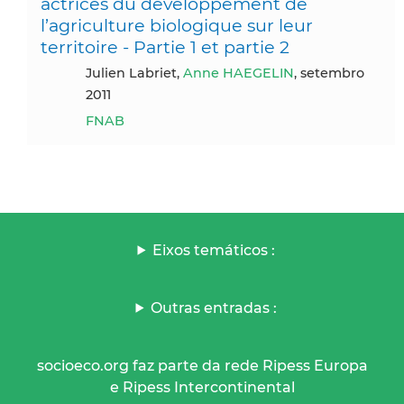
actrices du développement de
l’agriculture biologique sur leur
territoire - Partie 1 et partie 2
Julien Labriet,
Anne HAEGELIN
, setembro
2011
FNAB
Eixos temáticos :
Outras entradas :
socioeco.org faz parte da rede Ripess Europa
e Ripess Intercontinental