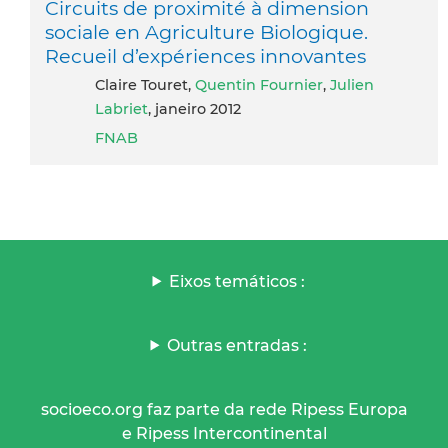
Circuits de proximité à dimension
sociale en Agriculture Biologique.
Recueil d’expériences innovantes
Claire Touret,
Quentin Fournier
,
Julien
Labriet
, janeiro 2012
FNAB
Eixos temáticos :
Outras entradas :
socioeco.org faz parte da rede Ripess Europa
e Ripess Intercontinental