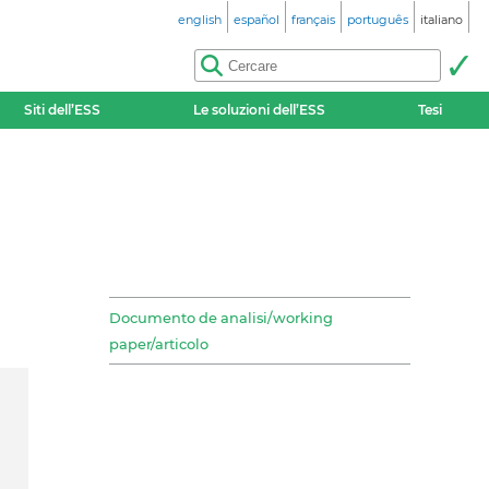
english
español
français
português
italiano
Siti dell’ESS
Le soluzioni dell’ESS
Tesi
Documento de analisi/working
paper/articolo