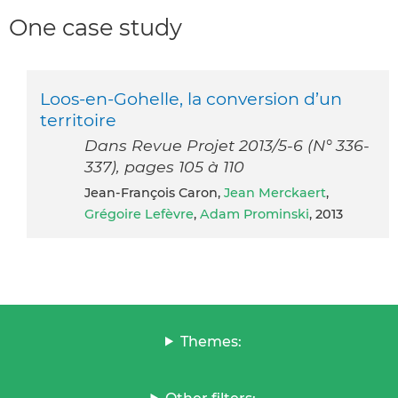
One case study
Loos-en-Gohelle, la conversion d’un
territoire
Dans Revue Projet 2013/5-6 (N° 336-
337), pages 105 à 110
Jean-François Caron,
Jean Merckaert
,
Grégoire Lefèvre
,
Adam Prominski
, 2013
Themes: