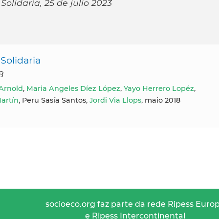
olidaria, 25 de julio 2023
Solidaria
8
Arnold
,
Maria Angeles Díez López
,
Yayo Herrero Lopéz
,
artín
, Peru Sasía Santos,
Jordi Via Llops
, maio 2018
socioeco.org faz parte da rede Ripess Euro
e Ripess Intercontinental