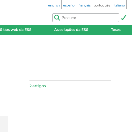
english
español
français
português
italiano
Sitios web da ESS
As soluções da ESS
Teses
2 artigos