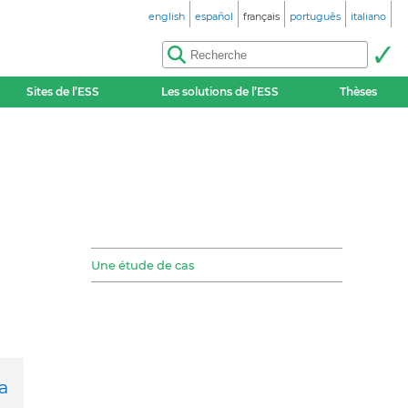
english
español
français
português
italiano
Sites de l’ESS
Les solutions de l’ESS
Thèses
Une étude de cas
a