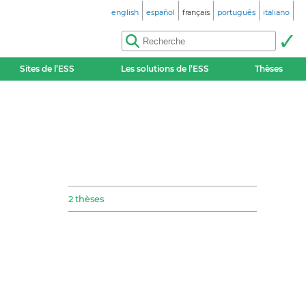
english
español
français
português
italiano
Sites de l’ESS
Les solutions de l’ESS
Thèses
2 thèses