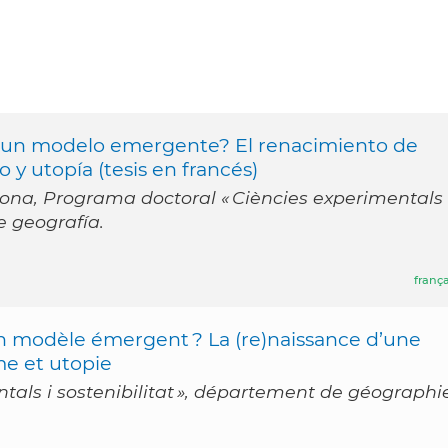
a, un modelo emergente? El renacimiento de
 y utopía (tesis en francés)
irona, Programa doctoral « Ciències experimentals 
e geografía.
frança
 un modèle émergent ? La (re)naissance d’une
me et utopie
tals i sostenibilitat », département de géographie