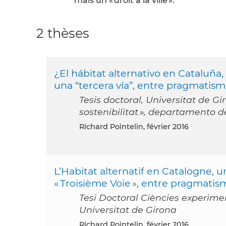
mais un « droit à la ville ».
2 thèses
¿El hábitat alternativo en Cataluñ
una “tercera vía”, entre pragmatismo
Tesis doctoral, Universitat de G
sostenibilitat », departamento d
Richard Pointelin, février 2016
L’Habitat alternatif en Catalogne,
« Troisième Voie », entre pragmatis
Tesi Doctoral Ciències experimen
Universitat de Girona
Richard Pointelin, février 2016