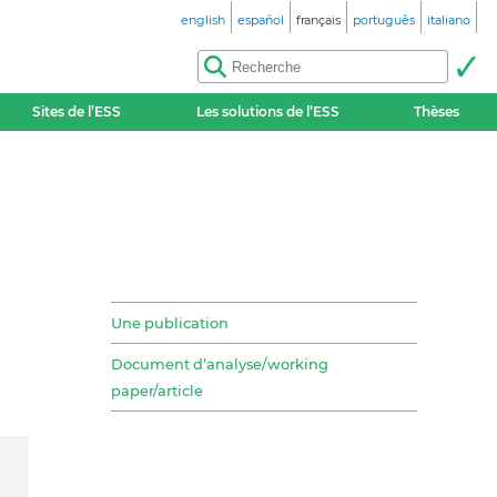
english
español
français
português
italiano
Sites de l’ESS
Les solutions de l’ESS
Thèses
Une publication
Document d’analyse/working
paper/article