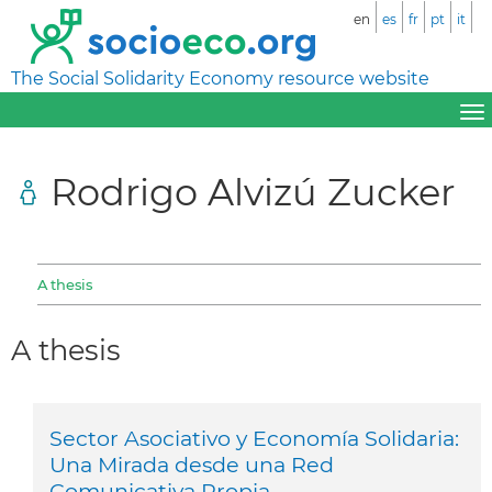
en
es
fr
pt
it
The Social Solidarity Economy resource website
Rodrigo Alvizú Zucker
A thesis
A thesis
Sector Asociativo y Economía Solidaria:
Una Mirada desde una Red
Comunicativa Propia