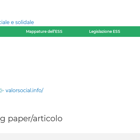
ale e solidale
Mappature dell’ESS
Legislazione ESS
valorsocial.info/
 paper/articolo