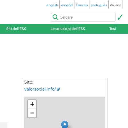
english
español
français
português
italiano
Siti dell’ESS
Le soluzioni dell’ESS
Tesi
Sito:
valorsocial.info/
+
−