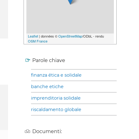
Leaflet
| données ©
OpenStreetMap
/ODbL - rendu
OSM France
Parole chiave
finanza ética e solidale
banche etiche
imprenditoria solidale
riscaldamento globale
Documenti: