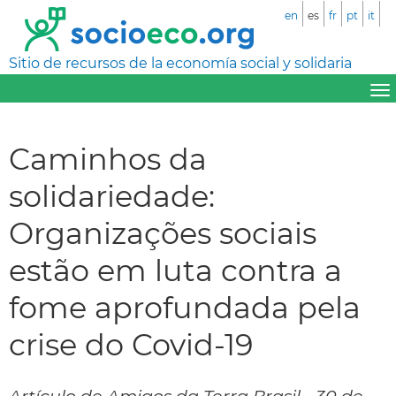
en
es
fr
pt
it
Sitio de recursos de la economía social y solidaria
Caminhos da
solidariedade:
Organizações sociais
estão em luta contra a
fome aprofundada pela
crise do Covid-19
Artículo de Amigos da Terra Brasil - 30 de