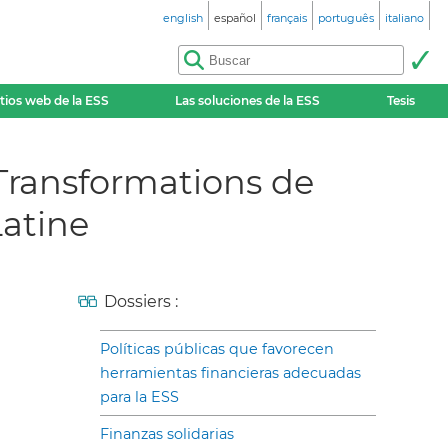
english
español
français
português
italiano
itios web de la ESS
Las soluciones de la ESS
Tesis
,Transformations de
Latine
Dossiers :
Políticas públicas que favorecen
herramientas financieras adecuadas
para la ESS
Finanzas solidarias