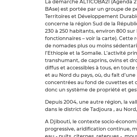
La démarche ALTICOBA21 (Agenda 21
BAse) est portée par un groupe de pe
Territoires et Développement Durabl
concerne la région Sud de la Républiq
230 à 250 habitants, environ 800 sur l
fonctionnaires – voir la carte). Cette
de nomades plus ou moins sédentaris
l’Ethiopie et la Somalie. L’activité pr
transhumant, de caprins, ovins et dro
diffus et accessibles à tous, en tout
et au Nord du pays, où, du fait d’une
concentrées au fond de cuvettes et 
donc un système de propriété et gest
Depuis 2004, une autre région, la vall
dans le district de Tadjoura , au Nord
A Djibouti, le contexte socio-économ
progressive, aridification continue, 
eau - puits, citernes, retenues -, mo