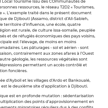
 Local Tourisme Issu des COmmunautés de
rsonnes ressources, le réseau T2D2 « Tourismes,
e ». L’exemple traité dans le présent document
ue de Djibouti (Assamo, district d’Ali-Sabieh,
e territoire d’influence, une école, quatre
 région est rurale, de culture issa-somalie, peuplée
és et de réfugiés économiques des pays voisins,
incipale est l’élevage, de moins en moins
madaires. Les pâturages - sol et aérien - sont
e saison, contrairement aux zones afares à l’Ouest
 autre géologie, les ressources végétales sont
dépressions permettant un accès contrôlé et
ion foncières.
ée d’Ayboli et les villages d’Ardo et Bankoualé,
, est le deuxième site d’application à Djibouti.
ique est en profonde mutation : sédentarisation
multiplication des points d’approvisionnement en
uvements migratoires réguliers dus à des conflits