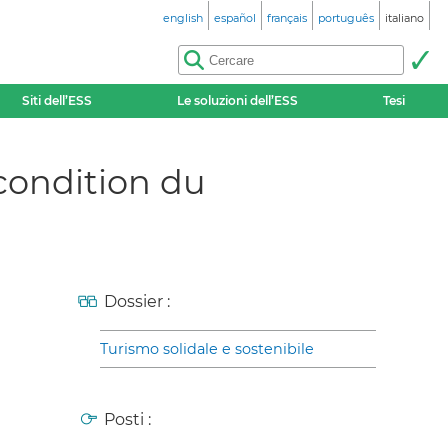
english
español
français
português
italiano
Siti dell’ESS
Le soluzioni dell’ESS
Tesi
 condition du
Dossier :
Turismo solidale e sostenibile
Posti :