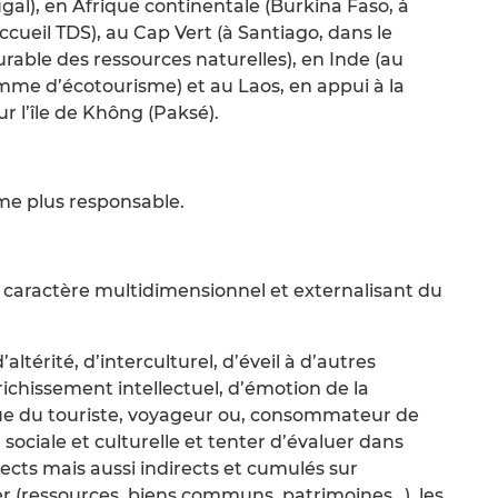
al), en Afrique continentale (Burkina Faso, à
accueil TDS), au Cap Vert (à Santiago, dans le
able des ressources naturelles), en Inde (au
mme d’écotourisme) et au Laos, en appui à la
r l’île de Không (Paksé).
sme plus responsable.
 caractère multidimensionnel et externalisant du
térité, d’interculturel, d’éveil à d’autres
richissement intellectuel, d’émotion de la
ue du touriste, voyageur ou, consommateur de
e sociale et culturelle et tenter d’évaluer dans
irects mais aussi indirects et cumulés sur
er (ressources, biens communs, patrimoines…), les