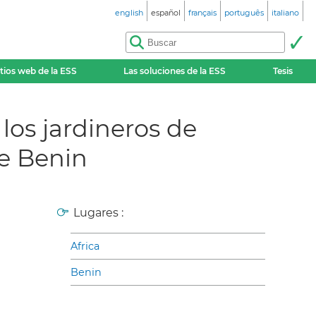
english
español
français
português
italiano
itios web de la ESS
Las soluciones de la ESS
Tesis
los jardineros de
e Benin
Lugares :
Africa
Benin