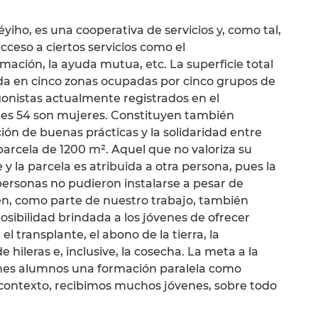
iho, es una cooperativa de servicios y, como tal,
cceso a ciertos servicios como el
mación, la ayuda mutua, etc. La superficie total
dida en cinco zonas ocupadas por cinco grupos de
gonistas actualmente registrados en el
les 54 son mujeres. Constituyen también
ión de buenas prácticas y la solidaridad entre
rcela de 1200 m². Aquel que no valoriza su
e y la parcela es atribuida a otra persona, pues la
sonas no pudieron instalarse a pesar de
en, como parte de nuestro trabajo, también
posibilidad brindada a los jóvenes de ofrecer
l transplante, el abono de la tierra, la
e hileras e, inclusive, la cosecha. La meta a la
enes alumnos una formación paralela como
e contexto, recibimos muchos jóvenes, sobre todo