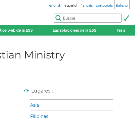
english
español
français
português
italiano
itios web de la ESS
Las soluciones de la ESS
Tesis
tian Ministry
Lugares :
Asia
Filipinas