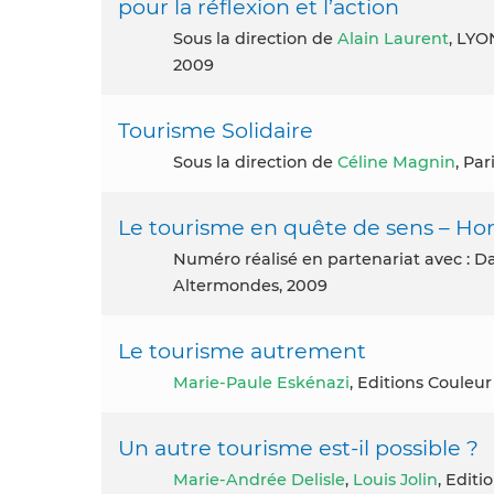
pour la réflexion et l’action
Sous la direction de
Alain Laurent
, LY
2009
Tourisme Solidaire
Sous la direction de
Céline Magnin
, Par
Le tourisme en quête de sens – H
Numéro réalisé en partenariat avec : David Eloy – l’ATES (Julien Buot) et le CADR / Réseau DéPart,
Altermondes, 2009
Le tourisme autrement
Marie-Paule Eskénazi
, Editions Couleur
Un autre tourisme est-il possible ?
Marie-Andrée Delisle
,
Louis Jolin
, Editi