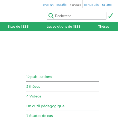
english
español
français
português
italiano
Sites de l’ESS
Les solutions de l’ESS
Thèses
12 publications
5 thèses
4 Vidéos
Un outil pédagogique
7 études de cas