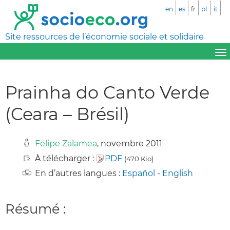
en
es
fr
pt
it
Site ressources de l’économie sociale et solidaire
Prainha do Canto Verde
(Ceara – Brésil)
Felipe Zalamea
, novembre 2011
À télécharger :
PDF
(470 Kio)
En d’autres langues :
Español
-
English
Résumé :