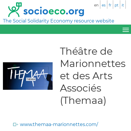
en
es
fr
pt
it
The Social Solidarity Economy resource website
Théâtre de
Marionnettes
et des Arts
Associés
(Themaa)
www.themaa-marionnettes.com/