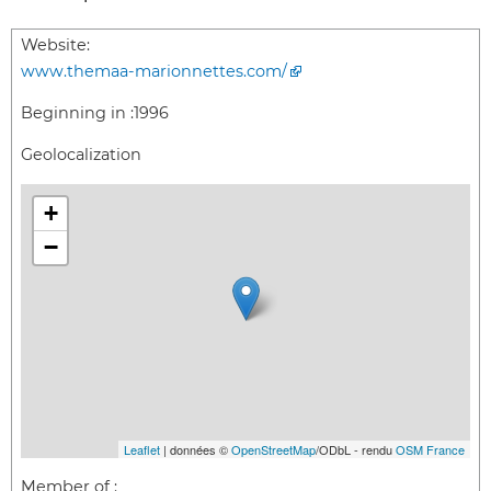
Website:
www.themaa-marionnettes.com/
Beginning in :
1996
Geolocalization
+
−
Leaflet
| données ©
OpenStreetMap
/ODbL - rendu
OSM France
Member of :