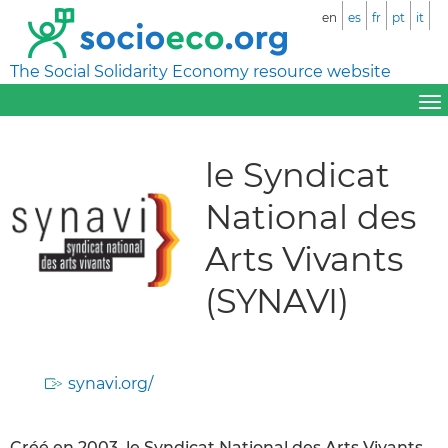
en
es
fr
pt
it
The Social Solidarity Economy resource website
le Syndicat
National des
Arts Vivants
(SYNAVI)
synavi.org/
Créé en 2003, le Syndicat National des Arts Vivants