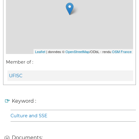
Leaflet
| données ©
OpenStreetMap
/ODbL - rendu
OSM France
Member of :
UFISC
Keyword :
Culture and SSE
Documents: