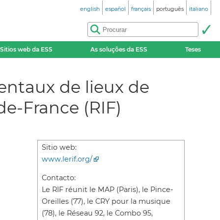
english
español
français
português
italiano
Sitios web da ESS
As soluções da ESS
Teses
ntaux de lieux de
de-France (RIF)
Sitio web:
www.lerif.org/
Contacto:
Le RIF réunit le MAP (Paris), le Pince-
Oreilles (77), le CRY pour la musique
(78), le Réseau 92, le Combo 95,