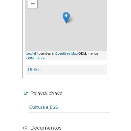
−
Leaflet
| données ©
OpenStreetMap
/ODbL - rendu
OSM France
UFISC
Palavra-chave
Cultura e ESS
Documentos: