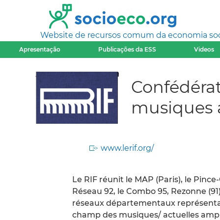
Website de recursos comum da economia socia
Apresentação
Publicações da ESS
Videos
Confédérat
musiques a
www.lerif.org/
Le RIF réunit le MAP (Paris), le Pince-
Réseau 92, le Combo 95, Rezonne (91
réseaux départementaux représentan
champ des musiques/ actuelles ampli