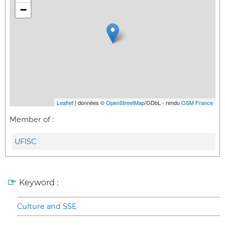
−
Leaflet
| données ©
OpenStreetMap
/ODbL - rendu
OSM France
Member of :
UFISC
Keyword :
Culture and SSE